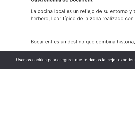
La cocina local es un reflejo de su entorno y 
herbero, licor típico de la zona realizado con
Bocairent es un destino que combina historia, 
Usamos cookies para asegurar que te damos la mejor experienc
@aj_bocairent
@turismebocai
#SomosREDD
Contacto
Linkedin
Ins