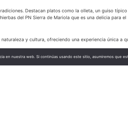
tradiciones. Destacan platos como la olleta, un guiso típico
 hierbas del PN Sierra de Mariola que es una delicia para el 
naturaleza y cultura, ofreciendo una experiencia única a qu
ia en nuestra web. Si continúas usando este sitio, asumiremos que est
rent
bocairent.org
tagram