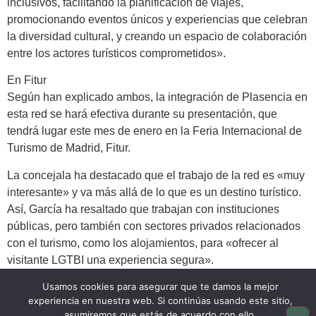
inclusivos, facilitando la planificación de viajes,
promocionando eventos únicos y experiencias que celebran
la diversidad cultural, y creando un espacio de colaboración
entre los actores turísticos comprometidos».
En Fitur
Según han explicado ambos, la integración de Plasencia en
esta red se hará efectiva durante su presentación, que
tendrá lugar este mes de enero en la Feria Internacional de
Turismo de Madrid, Fitur.
La concejala ha destacado que el trabajo de la red es «muy
interesante» y va más allá de lo que es un destino turístico.
Así, García ha resaltado que trabajan con instituciones
públicas, pero también con sectores privados relacionados
con el turismo, como los alojamientos, para «ofrecer al
visitante LGTBI una experiencia segura».
Usamos cookies para asegurar que te damos la mejor
Ofrecerá formación
experiencia en nuestra web. Si continúas usando este sitio,
Además, gracias al paraguas de REDD, «se fortalece la
asumiremos que estás de acuerdo con ello.