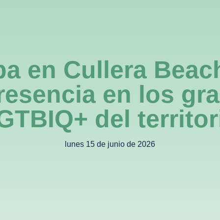
ed
Destinos
Empresas
Súmate
Noticias
A
pa en Cullera Beach
presencia en los gr
GTBIQ+ del territor
lunes 15 de junio de 2026