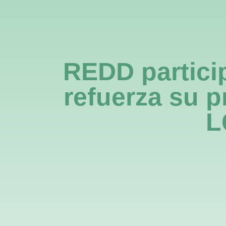
La R
REDD partici
refuerza su 
L