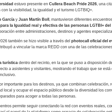
ersidad
estuvo presente en
Cullera Beach Pride 2026
, una ci
con la visibilidad, la igualdad y el turismo LGTBIQ+.
 García
y
Juan Martín Boll
, mantuvieron diferentes encuentros 
para la Igualdad real y efectiva de las personas LGTBI+ del M
boración entre administraciones, destinos y agentes especializad
26 también se hizo visible a través del
photocall oficial del 
contribuyó a vincular la marca REDD con una de las celebracio
 turística
dentro del recinto, en la que se puso a disposición de
ecto a asistentes y visitantes, mostrando el trabajo que se está 
nclusivo.
 importante para los destinos, ya que combinan celebración, re
ad local y ocupar el espacio público desde la diversidad los co
preparados para acoger a todas las personas.
uentros permite seguir conectando la red con eventos reales, c
sí el papel de la plataforma como espacio de colaboración entr