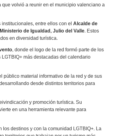
ta que volvió a reunir en el municipio valenciano a
institucionales, entre ellos con el
Alcalde de
inisterio de Igualdad, Julio del Valle
. Estos
os en diversidad turística.
evento
, donde el logo de la red formó parte de los
nes LGTBIQ+ más destacadas del calendario
l público material informativo de la red y de sus
desarrollando desde distintos territorios para
ivindicación y promoción turística. Su
nvierte en una herramienta relevante para
on los destinos y con la comunidad LGTBIQ+. La
e territorios que trabajan por un turismo más