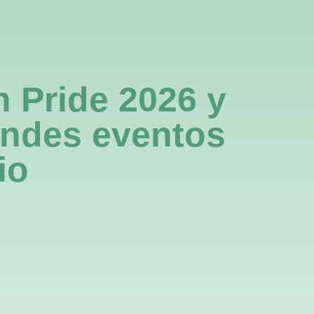
pp
Contacto
 Pride 2026 y
andes eventos
io