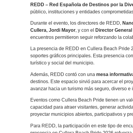
REDD – Red Española de Destinos por la Div
público, instituciones y entidades comprometidas 
Durante el evento, los directores de REDD,
Nano
Cullera, Jordi Mayor
, y con el
Director General 
encuentros permitieron seguir reforzando la cola
La presencia de REDD en Cullera Beach Pride 20
soportes gráficos principales. Esta presencia 
turístico y social del municipio.
Además, REDD contó con una
mesa informativa
destinos. Este espacio sirvió para acercar el proy
avanzar hacia un turismo más seguro, diverso e i
Eventos como Cullera Beach Pride tienen un valor
capacidad para atraer visitantes, generar activid
proyectar municipios abiertos, participativos y 
Para REDD, la participación en este tipo de enc
presencia en Cullera Beach Pride 2026 refuerza a