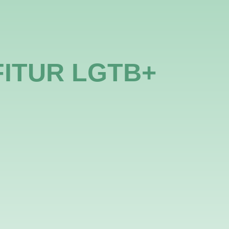
pp
Contacto
 FITUR LGTB+