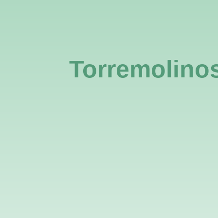
La R
Torremolino