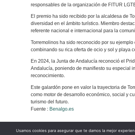
responsables de la organización de FITUR LGTB
El premio ha sido recibido por la alcaldesa de To
diversidad en el ámbito turístico. Miembro des
referente nacional e internacional para la comu
Torremolinos ha sido reconocido por su ejemplo 
combinando su rica oferta de ocio y sol y playa 
En 2024, la Junta de Andalucía reconoció el Pri
Andalucía, poniendo de manifiesto su especial im
reconocimiento.
Este galardón pone en valor la trayectoria de T
como motor de desarrollo económico, social y cul
turismo del futuro.
Fuente :
Benalgo.es
Usamos cookies para asegurar que te damos la mejor experienc
Comparte la noticia: