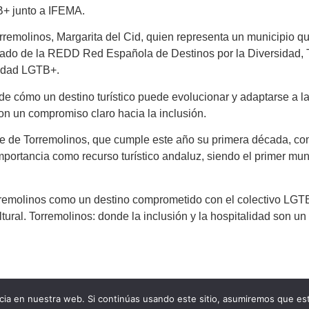
+ junto a IFEMA.
rremolinos, Margarita del Cid, quien representa un municipio que
tacado de la REDD Red Española de Destinos por la Diversidad,
nidad LGTB+.
de cómo un destino turístico puede evolucionar y adaptarse a 
con un compromiso claro hacia la inclusión.
de de Torremolinos, que cumple este año su primera década, com
portancia como recurso turístico andaluz, siendo el primer muni
orremolinos como un destino comprometido con el colectivo LGTB
tural. Torremolinos: donde la inclusión y la hospitalidad son u
ia en nuestra web. Si continúas usando este sitio, asumiremos que est